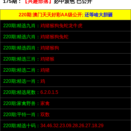
175期：
【兴趣部落】
必中波色 已公开
220期:澳门天天好彩AA级公开;
还等啥大胆砸
220期:精选九肖：
鸡猪猴狗兔蛇龙牛虎
220期:精选六肖：
鸡猪猴狗兔蛇
220期:精选四肖：
鸡猪猴狗
220期:精选三肖：
鸡猪猴
220期:精选二肖：
鸡猪
220期:精选一肖：
鸡
220期:精选尾数：
6.2.0.1.5
220期:家禽野兽：
家禽
220期:平特一肖：
双数
220期:精选十码：
34.46.32.23.09.28.26.27.18.29