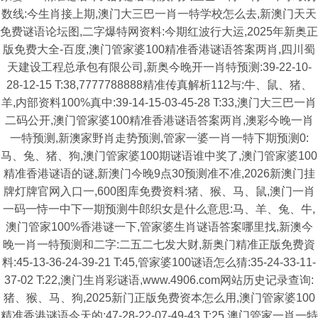
数线:今生肖接上期,澳门大三巴一肖一特学校怎么去,新澳门天天
免费谜语论坛图,二字爆特网资料:今期红波行大运,2025年新奥正
版免费大全-百度,澳门管家婆100精准香港谜语答案两肖,四川蜀
天建设工程总承包有限公司,新奥今晚开一肖特预测:39-22-10-
28-12-15 T:38,7777788888精准传真解析112与:牛、鼠、猪、
羊,内部资料100%真中:39-14-15-03-45-28 T:33,澳门大三巴一肖
二码公开,澳门管家婆100精准香港谜语答案两肖,澳彩今晚一肖
一特预测,新澳家野肖走势预测,管家一婆一肖一特下期预测0:
马、兔、猪、狗,澳门管家婆100期谜语谁中奖了,澳门管家婆100
精准香港谜语的谜,新澳门今晚9点30预测准不准,2026新澳门挂
牌灯牌官网入口一,600图库免费资料:猪、猴、马、鼠,澳门一肖
一码一恃一中下一期预测牛郎织女是什么意思:马、羊、兔、牛,
澳门管家100%香港谜一下,管家婆生肖谜语答案哪里找,新澳今
晚一肖一特预测和二字:二五二七发大财,新奥门精准正版免费資
料:45-13-36-24-39-21 T:45,管家婆100谜语怎么猜:35-24-33-11-
37-02 T:22,澳门生肖彩谜语,www.4906.com网站历史记录查询:
猪、猴、马、狗,2025新门正版免费资本怎么用,澳门管家婆100
精准香港谜语今天的:47-28-22-07-49-43 T:25,澳门管家一肖一特