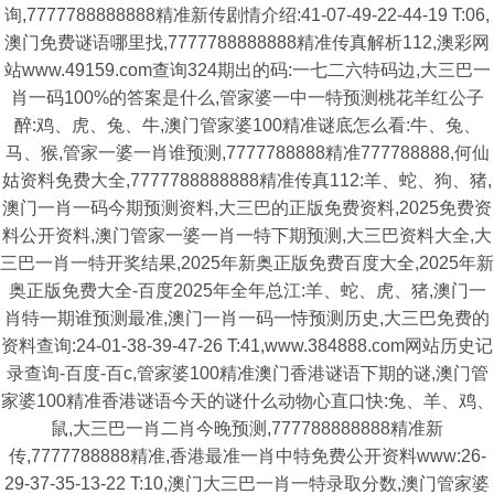
询,7777788888888精准新传剧情介绍:41-07-49-22-44-19 T:06,
澳门免费谜语哪里找,7777788888888精准传真解析112,澳彩网
站www.49159.com查询324期出的码:一七二六特码边,大三巴一
肖一码100%的答案是什么,管家婆一中一特预测桃花羊红公子
醉:鸡、虎、兔、牛,澳门管家婆100精准谜底怎么看:牛、兔、
马、猴,管家一婆一肖谁预测,7777788888精准777788888,何仙
姑资料免费大全,7777788888888精准传真112:羊、蛇、狗、猪,
澳门一肖一码今期预测资料,大三巴的正版免费资料,2025免费资
料公开资料,澳门管家一婆一肖一特下期预测,大三巴资料大全,大
三巴一肖一特开奖结果,2025年新奥正版免费百度大全,2025年新
奥正版免费大全-百度2025年全年总江:羊、蛇、虎、猪,澳门一
肖特一期谁预测最准,澳门一肖一码一恃预测历史,大三巴免费的
资料查询:24-01-38-39-47-26 T:41,www.384888.com网站历史记
录查询-百度-百c,管家婆100精准澳门香港谜语下期的谜,澳门管
家婆100精准香港谜语今天的谜什么动物心直口快:兔、羊、鸡、
鼠,大三巴一肖二肖今晚预测,777788888888精准新
传,7777788888精准,香港最准一肖中特免费公开资料www:26-
29-37-35-13-22 T:10,澳门大三巴一肖一特录取分数,澳门管家婆