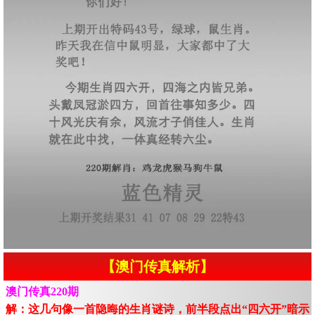
【澳门传真解析】
澳门传真220期
解：这几句像一首隐晦的生肖谜诗，前半段点出“四六开”暗示