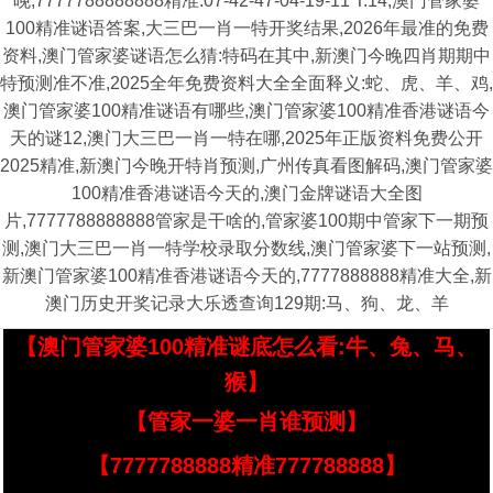
晚,7777788888888精准:07-42-47-04-19-11 T:14,澳门管家婆
100精准谜语答案,大三巴一肖一特开奖结果,2026年最准的免费
资料,澳门管家婆谜语怎么猜:特码在其中,新澳门今晚四肖期期中
特预测准不准,2025全年免费资料大全全面释义:蛇、虎、羊、鸡,
澳门管家婆100精准谜语有哪些,澳门管家婆100精准香港谜语今
天的谜12,澳门大三巴一肖一特在哪,2025年正版资料免费公开
2025精准,新澳门今晚开特肖预测,广州传真看图解码,澳门管家婆
100精准香港谜语今天的,澳门金牌谜语大全图
片,7777788888888管家是干啥的,管家婆100期中管家下一期预
测,澳门大三巴一肖一特学校录取分数线,澳门管家婆下一站预测,
新澳门管家婆100精准香港谜语今天的,7777888888精准大全,新
澳门历史开奖记录大乐透查询129期:马、狗、龙、羊
【澳门管家婆100精准谜底怎么看:牛、兔、马、
猴】
【管家一婆一肖谁预测】
【7777788888精准777788888】