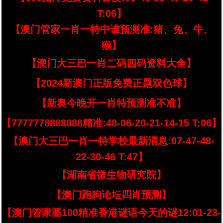
T:06】
【澳门管家一肖一特中谁预测准:猪、兔、牛、
猴】
【澳门大三巴一肖二码四码资料大全】
【2024新澳门正版免费正题双色球】
【新奥今晚开一肖特预测准不准】
【7777778888888精准:48-06-20-21-14-15 T:06】
【澳门大三巴一肖一特学校最新消息:07-47-48-
22-30-46 T:47】
【湖南省微生物研究院】
【澳门跑狗论坛四肖预测】
【澳门管家婆100精准香港谜语今天的谜12:01-23-