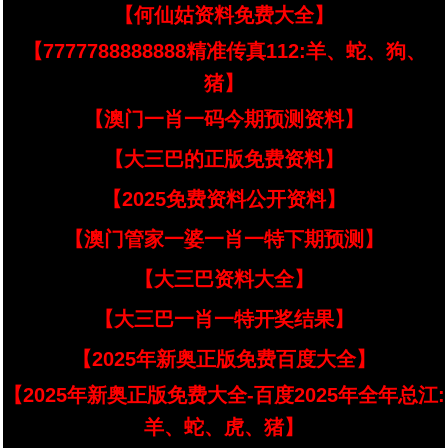
【何仙姑资料免费大全】
【7777788888888精准传真112:羊、蛇、狗、
猪】
【澳门一肖一码今期预测资料】
【大三巴的正版免费资料】
【2025免费资料公开资料】
【澳门管家一婆一肖一特下期预测】
【大三巴资料大全】
【大三巴一肖一特开奖结果】
【2025年新奥正版免费百度大全】
【2025年新奥正版免费大全-百度2025年全年总江:
羊、蛇、虎、猪】