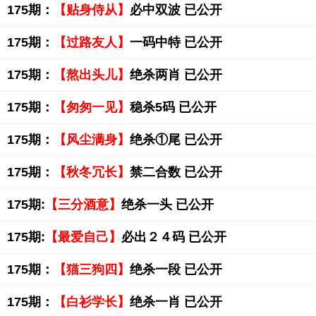
175期：
【贴身侍从】
必中双波 已公开
175期：
【过路友人】
一码中特 已公开
175期：
【熬出头儿】
绝杀两肖 已公开
175期：
【匆匆一见】
稳杀5码 已公开
175期：
【风尘满身】
绝杀①尾 已公开
175期：
【秋冬冗长】
禁二合数 已公开
175期:
【三分酒意】
绝杀一头 已公开
175期:
【最爱自己】
必出２４码 已公开
175期：
【猫三狗四】
绝杀一段 已公开
175期：
【白衫学长】
绝杀一肖 已公开